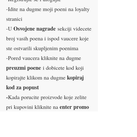
-Idite na dugme moji poeni na loyalty
stranici
Osvojene nagrade
-U
sekciji videcete
broj vasih poena i ispod vaucere koje
ste ostvarili skupljenim poenima
-Pored vaucera kliknite na dugme
preuzmi poene
i dobicete kod koji
kopiraj
kopirajte klikom na dugme
kod za popust
-
Kada porucite proizvode koje zelite
enter promo
pri kupovini kliknite na
code i
unesite kopirani kod. Videcete
popust i vaucer koji je primenjen.