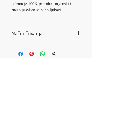
balzam je 100% prirodan, organski i
rucno pravljen sa puno ljubavi.
Način čuvanja:
Cuvajte u frižideru ili na hladnom, tamnom
i suvom mestu.
Kontaktiraj nas
:
061 2374 671
VIBER & WHATSAPP