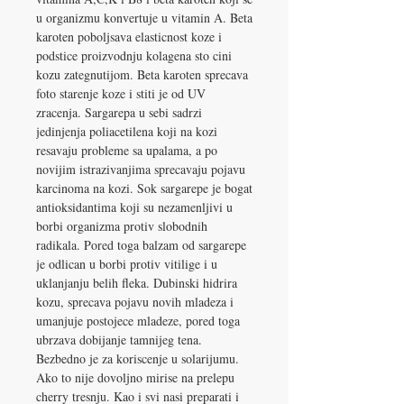
u organizmu konvertuje u vitamin A. Beta
karoten poboljsava elasticnost koze i
podstice proizvodnju kolagena sto cini
kozu zategnutijom. Beta karoten sprecava
foto starenje koze i stiti je od UV
zracenja. Sargarepa u sebi sadrzi
jedinjenja poliacetilena koji na kozi
resavaju probleme sa upalama, a po
novijim istrazivanjima sprecavaju pojavu
karcinoma na kozi. Sok sargarepe je bogat
antioksidantima koji su nezamenljivi u
borbi organizma protiv slobodnih
radikala. Pored toga balzam od sargarepe
je odlican u borbi protiv vitilige i u
uklanjanju belih fleka. Dubinski hidrira
kozu, sprecava pojavu novih mladeza i
umanjuje postojece mladeze, pored toga
ubrzava dobijanje tamnijeg tena.
Bezbedno je za koriscenje u solarijumu.
Ako to nije dovoljno mirise na prelepu
cherry tresnju. Kao i svi nasi preparati i