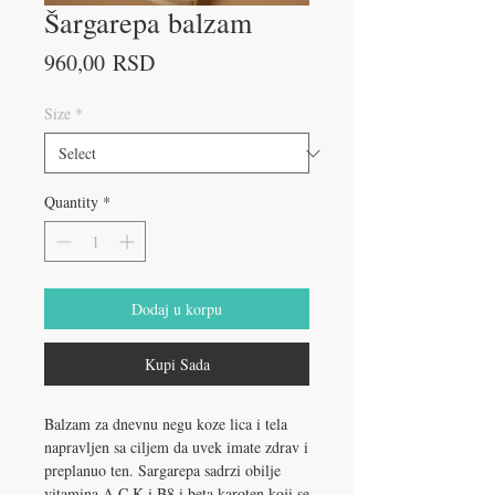
Šargarepa balzam
Price
960,00 RSD
Size
*
Quantity
*
Dodaj u korpu
Kupi Sada
Balzam za dnevnu negu koze lica i tela
napravljen sa ciljem da uvek imate zdrav i
preplanuo ten. Sargarepa sadrzi obilje
vitamina A,C,K i B8 i beta karoten koji se