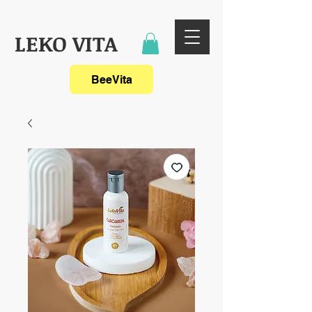
LEKO VITA
BeeVita