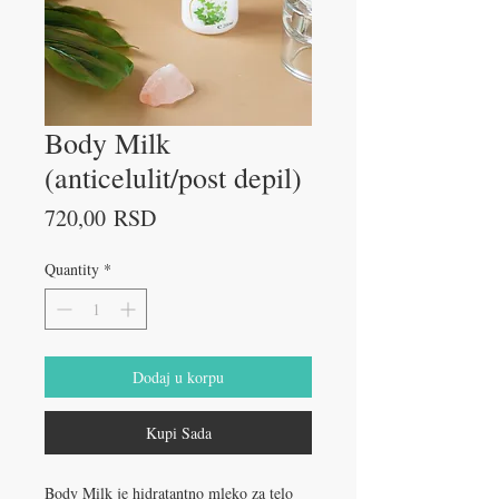
Body Milk
(anticelulit/post depil)
Price
720,00 RSD
Quantity
*
Dodaj u korpu
Kupi Sada
Body Milk je hidratantno mleko za telo