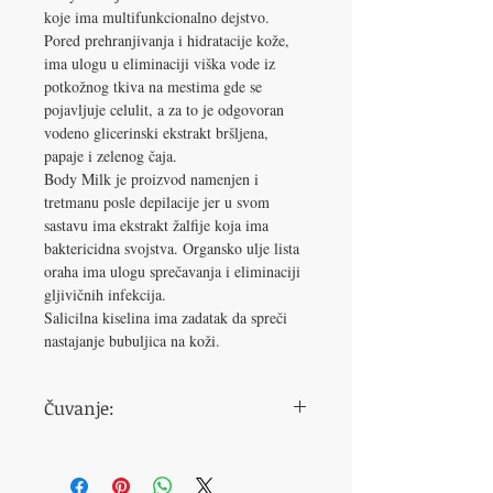
koje ima multifunkcionalno dejstvo.
Pored prehranjivanja i hidratacije kože,
ima ulogu u eliminaciji viška vode iz
potkožnog tkiva na mestima gde se
pojavljuje celulit, a za to je odgovoran
vodeno glicerinski ekstrakt bršljena,
papaje i zelenog čaja.
Body Milk je proizvod namenjen i
tretmanu posle depilacije jer u svom
sastavu ima ekstrakt žalfije koja ima
baktericidna svojstva. Organsko ulje lista
oraha ima ulogu sprečavanja i eliminaciji
gljivičnih infekcija.
Salicilna kiselina ima zadatak da spreči
nastajanje bubuljica na koži.
Čuvanje:
Čuva se u frižideru ili na tamnom i suvom
mestu.