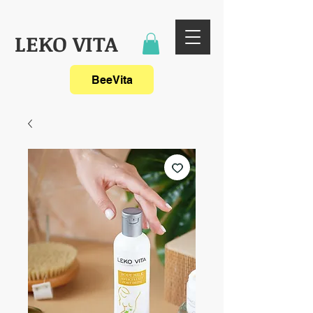
LEKO VITA
BeeVita