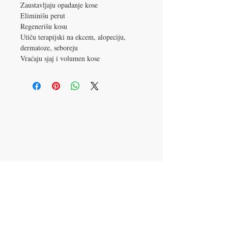
Zaustavljaju opadanje kose
Eliminišu perut
Regenerišu kosu
Utiču terapijski na ekcem, alopeciju,
dermatoze, seboreju
Vraćaju sjaj i volumen kose
Kontaktiraj nas
:
061 2374 671
VIBER & WHATSAPP