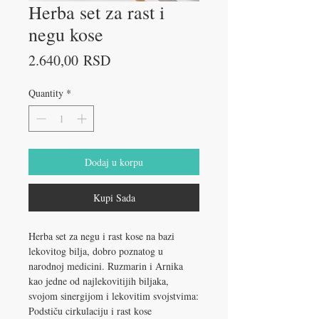
Herba set za rast i
negu kose
Price
2.640,00 RSD
Quantity
*
Dodaj u korpu
Kupi Sada
Herba set za negu i rast kose na bazi
lekovitog bilja, dobro poznatog u
narodnoj medicini. Ruzmarin i Arnika
kao jedne od najlekovitijih biljaka,
svojom sinergijom i lekovitim svojstvima:
Podstiču cirkulaciju i rast kose