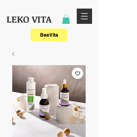
LEKO VITA
BeeVita