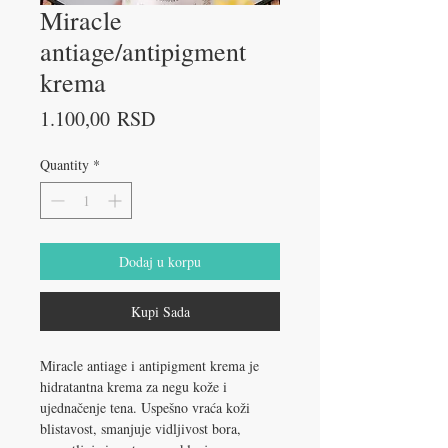
Miracle
antiage/antipigment
krema
Price
1.100,00 RSD
Quantity
*
Dodaj u korpu
Kupi Sada
Miracle antiage i antipigment krema je
hidratantna krema za negu kože i
ujednačenje tena. Uspešno vraća koži
blistavost, smanjuje vidljivost bora,