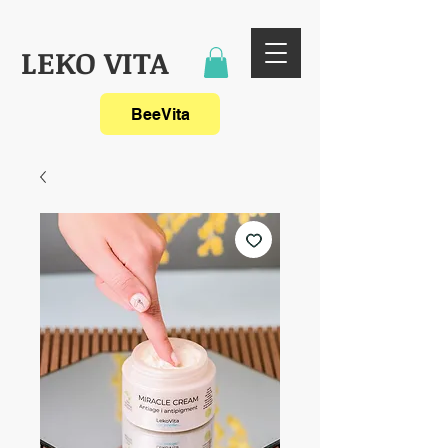
LEKO VITA
BeeVita