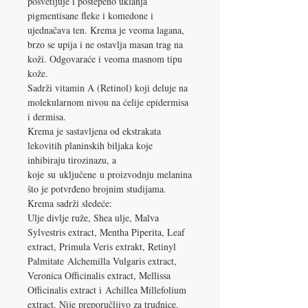
posvetljuje i postepeno uklanja
pigmentisane fleke i komedone i
ujednačava ten. Krema je veoma lagana,
brzo se upija i ne ostavlja masan trag na
koži. Odgovaraće i veoma masnom tipu
kože.
Sadrži vitamin A (Retinol) koji deluje na
molekularnom nivou na ćelije epidermisa
i dermisa.
Krema je sastavljena od ekstrakata
lekovitih planinskih biljaka koje
inhibiraju tirozinazu, a
koje su uključene u proizvodnju melanina
što je potvrđeno brojnim studijama.
Krema sadrži sledeće:
Ulje divlje ruže, Shea ulje, Malva
Sylvestris extract, Mentha Piperita, Leaf
extract, Primula Veris extrakt, Retinyl
Palmitate Alchemilla Vulgaris extract,
Veronica Officinalis extract, Mellissa
Officinalis extract i Achillea Millefolium
extract. Nije preporučljivo za trudnice.