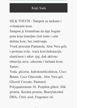
Kupi Sada
SILK TOUCH - Šampon za mekanu i
svilenkastu kosu.
Šampon je formulisan da daje bogatu
penu koja temeljno čisti teme i celu
dužinu kose, bez isušivanja.
Visok procenat Pantenola, Aloe Vera gela
i proteina svile, vraća kosi hidrataciju,
elastičnost i zdrav sjaj, dok aktivno
obnavlja suvu, ośtećenu i farbanu kosu.
Sastav;
Voda, glicerin, hidroksietilceluloza, Coco
Betain, Coco Glucoside, Aloe Vera gel,
Gliceril Cocoate, Pantenol,
Polyquaternium-10, Propilen glikol, Silk
protein, Keratin protein, Benzylalcohol
DHA, Citric acid, Fragrance oil.