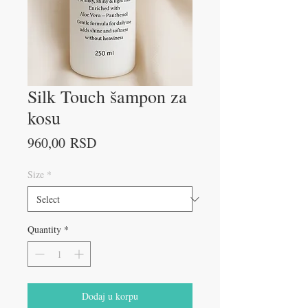
Silk Touch šampon za
kosu
Price
960,00 RSD
Size
*
Quantity
*
Dodaj u korpu