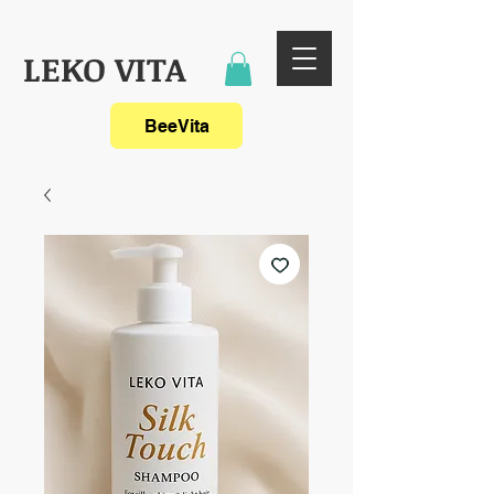
LEKO VITA
BeeVita