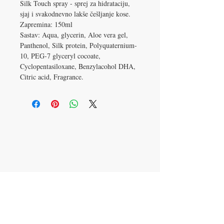
Silk Touch spray - sprej za hidrataciju,
sjaj i svakodnevno lakše češljanje kose.
Zapremina: 150ml
Sastav: Aqua, glycerin, Aloe vera gel,
Panthenol, Silk protein, Polyquaternium-
10, PEG-7 glyceryl cocoate,
Cyclopentasiloxane, Benzylacohol DHA,
Citric acid, Fragrance.
Kontaktiraj nas
:
061 2374 671