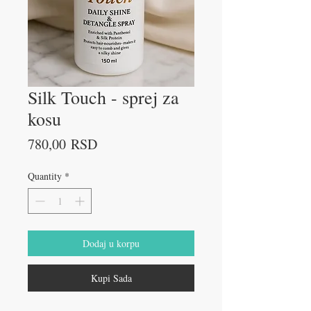
Silk Touch - sprej za
kosu
Price
780,00 RSD
Quantity
*
Dodaj u korpu
Kupi Sada