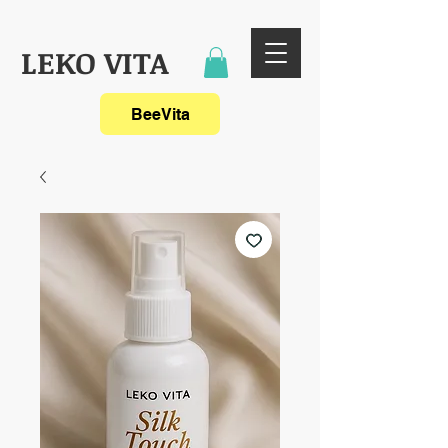
LEKO VITA
BeeVita