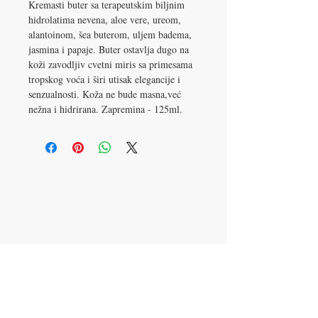
Kremasti buter sa terapeutskim biljnim
hidrolatima nevena, aloe vere, ureom,
alantoinom, šea buterom, uljem badema,
jasmina i papaje. Buter ostavlja dugo na
koži zavodljiv cvetni miris sa primesama
tropskog voća i širi utisak elegancije i
senzualnosti. Koža ne bude masna,već
nežna i hidrirana. Zapremina - 125ml.
Kontaktiraj nas
:
061 2374 671