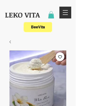
LEKO VITA
BeeVita