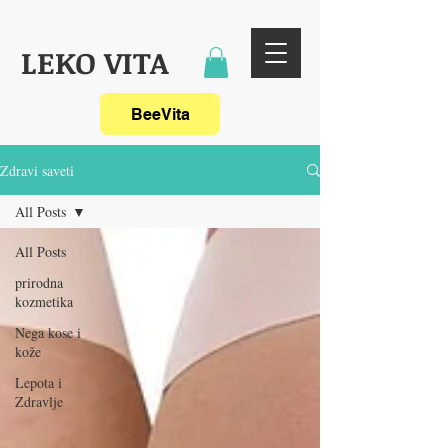
LEKO VITA
BeeVita
Zdravi saveti
All Posts
All Posts
prirodna
kozmetika
Nega kose i
kože
Lepota i
Zdravlje