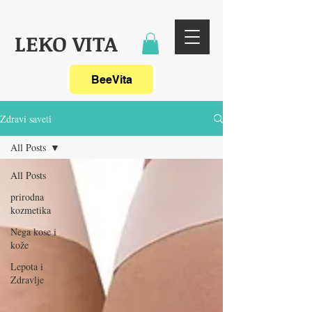
LEKO VITA
BeeVita
Zdravi saveti
All Posts
All Posts
prirodna
kozmetika
Nega kose i
kože
Lepota i
Zdravlje